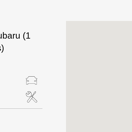
ubaru
(1
s)