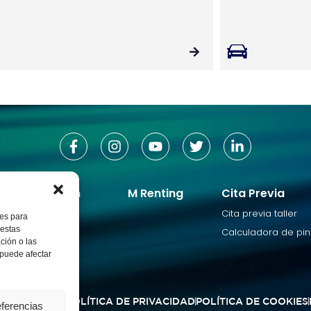
los de ocasión
M Renting
Cita Previa
ón
Cita previa taller
ies para
 estas
Calculadora de pin
ción o las
, puede afectar
AVISO LEGAL
POLÍTICA DE PRIVACIDAD
POLÍTICA DE COOKIES
eferencias