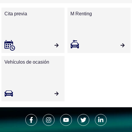
Cita previa
M Renting
HONDA M-CAR
Carretera N-II, 16
17458 Fornells de la Selva
Tel. 972 22 67 04
Horarios
Vehículos de ocasión
HONDA M-CAR
Carretera N-II, 16
17458 Fornells de la Selva
Tel. 972 22 67 04
Horarios