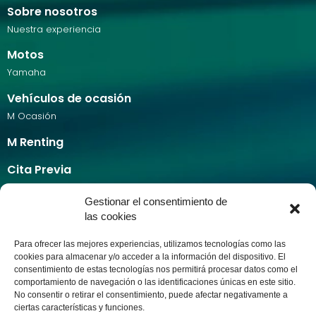
Sobre nosotros
Nuestra experiencia
HONDA M-CAR
Motos
C. de los Aragoneses, 2, Alcobendas
Yamaha
28108 Madrid
Vehículos de ocasión
Tel. 913587560
M Ocasión
Horarios
M Renting
Cita Previa
Cita previa taller
HONDA M-CAR (Dentro de Parque
Gestionar el consentimiento de
Calculadora de pintura
las cookies
Comercial Rio Norte)
Servicios
Ctra de Fuencarral Alcobendas km1
Para ofrecer las mejores experiencias, utilizamos tecnologías como las
Taxi Ecològic
28034 Madrid
cookies para almacenar y/o acceder a la información del dispositivo. El
Alquiler de coches
Tel. 913 58 75 60
consentimiento de estas tecnologías nos permitirá procesar datos como el
comportamiento de navegación o las identificaciones únicas en este sitio.
Seguros
Horarios
No consentir o retirar el consentimiento, puede afectar negativamente a
M Recambios
ciertas características y funciones.