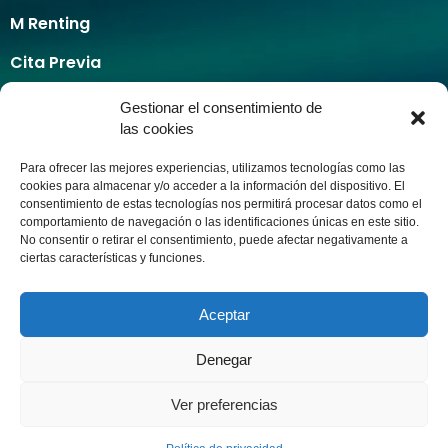
M Renting
Cita Previa
Cita previa taller
Gestionar el consentimiento de
Calculadora de pintura
las cookies
Servicios
Para ofrecer las mejores experiencias, utilizamos tecnologías como las
Taxi Ecològic
cookies para almacenar y/o acceder a la información del dispositivo. El
Alquiler de coches
consentimiento de estas tecnologías nos permitirá procesar datos como el
comportamiento de navegación o las identificaciones únicas en este sitio.
Seguros
No consentir o retirar el consentimiento, puede afectar negativamente a
M Recambios
ciertas características y funciones.
Contacto
Aceptar
INTRANET
AVISO LEGAL
POLÍTICA DE PRIVACIDAD
POLÍTICA DE COOKIES
MAPA WEB
Denegar
© 2019 M Automoción I Todos los derechos reservados. Red de
Concesionarios en España. Coches nuevos, de ocasión y taller
Ver preferencias