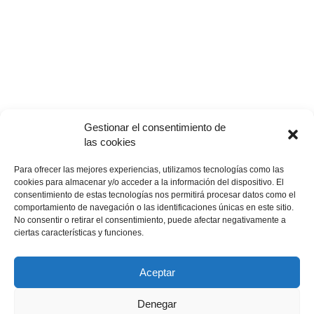
Vehículos de ocasión
M Ocasión
M Renting
Cita Previa
Cita previa taller
Gestionar el consentimiento de
Calculadora de pintura
las cookies
Servicios
Para ofrecer las mejores experiencias, utilizamos tecnologías como las
Taxi Ecològic
cookies para almacenar y/o acceder a la información del dispositivo. El
Alquiler de coches
consentimiento de estas tecnologías nos permitirá procesar datos como el
comportamiento de navegación o las identificaciones únicas en este sitio.
Seguros
No consentir o retirar el consentimiento, puede afectar negativamente a
M Recambios
ciertas características y funciones.
Contacto
Aceptar
INTRANET
AVISO LEGAL
POLÍTICA DE PRIVACIDAD
POLÍTICA DE COOKIES
MAPA WEB
Denegar