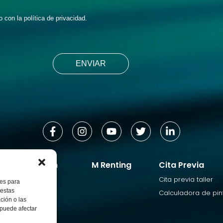
o con la
política de privacidad
.
los de ocasión
M Renting
Cita Previa
ón
Cita previa taller
ies para
 estas
Calculadora de pin
ción o las
, puede afectar