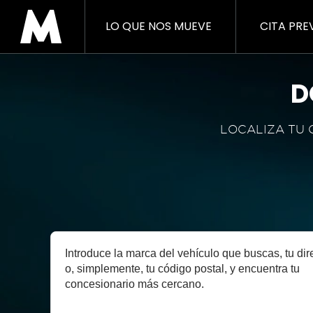
LO QUE NOS MUEVE
CITA PRE
D
LOCALIZA TU 
Introduce la marca del vehículo que buscas, tu dir
o, simplemente, tu código postal, y encuentra tu
concesionario más cercano.