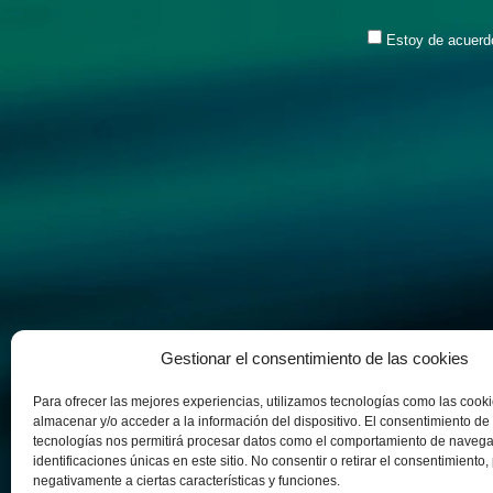
Tel:
913 33 39 94
Ventas
Estoy de acuerd
Ver horario
CHANGAN M Automoción
Carrer de Potosí, 1B, Sant Andreu
08030 Barcelona (Barcelona)
Tel:
938 82 36 89
Ventas
Ver horario
CHANGAN M Automoción
Via Complutense, 107
28805 Alcalá de Henares (Madrid)
Gestionar el consentimiento de las cookies
Sobre nosotros
Motos
Vehícu
Tel:
913 33 39 94
Ventas
Nuestra experiencia
Yamaha
M Ocasi
Para ofrecer las mejores experiencias, utilizamos tecnologías como las cook
Ver horario
almacenar y/o acceder a la información del dispositivo. El consentimiento de
tecnologías nos permitirá procesar datos como el comportamiento de navega
identificaciones únicas en este sitio. No consentir o retirar el consentimiento
CHANGAN M Automoción
negativamente a ciertas características y funciones.