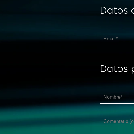
Datos 
Ver horario
BCN MOTORBIKES YAMAHA (Taller)
C/ de Potosí, 8
08030 Sant Andreu (Barcelona)
Tel:
935951800
Taller
Ver horario
Datos 
Bosh Car Service
C/ Juan de la Cierva, 4
08302 Mataró (Barcelona)
Tel:
937412600
Taller
Ver horario
CHANGAN M Automoción
C/ de Fuencarral, 1
28108 Alcobendas (Madrid)