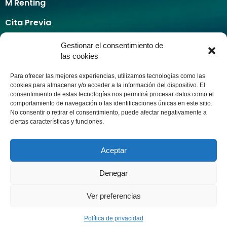
M Renting
Cita Previa
Cita previa taller
Gestionar el consentimiento de
Calculadora de pintura
las cookies
Servicios
Para ofrecer las mejores experiencias, utilizamos tecnologías como las
Taxi Ecològic
cookies para almacenar y/o acceder a la información del dispositivo. El
Alquiler de coches
consentimiento de estas tecnologías nos permitirá procesar datos como el
comportamiento de navegación o las identificaciones únicas en este sitio.
Seguros
No consentir o retirar el consentimiento, puede afectar negativamente a
M Recambios
ciertas características y funciones.
Contacto
Aceptar
INTRANET
AVISO LEGAL
POLÍTICA DE PRIVACIDAD
POLÍTICA DE COOKIES
MAPA WEB
Denegar
© 2019 M Automoción I Todos los derechos reservados. Red de
Concesionarios en España. Coches nuevos, de ocasión y taller
Ver preferencias
Política de privacidad